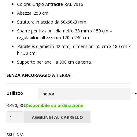
Colore: Grigio Antracite RAL 7016
Altezza: 250 cm
Struttura in acciao da 60x60x3 mm
Sbarre per trazioni: diametro 33 mm x 150 cm –
regolabili in altezza da 170 a 240 cm
Parallele: diametro 42 mm, dimensioni 55 cm x 180 cm x
h 130 cm
Supporto per anelli a 300 cm da terra.
SENZA ANCORAGGIO A TERRA!
Utilizzo
3.490,00
€
Disponibile su ordinazione
Struttura
AGGIUNGI AL CARRELLO
Calisthenics
Autoportante
300s60L-
SKU:
N/A