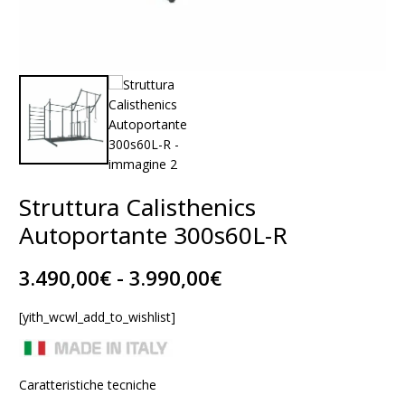
Struttura Calisthenics
Autoportante 300s60L-R
Fascia
3.490,00
€
-
3.990,00
€
di
prezzo:
[yith_wcwl_add_to_wishlist]
da
3.490,00€
a
Caratteristiche tecniche
3.990,00€