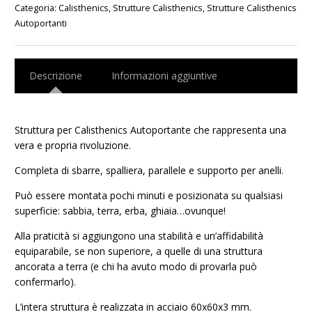
Categoria:
Calisthenics
,
Strutture Calisthenics
,
Strutture Calisthenics
R
Autoportanti
quantità
Descrizione
Informazioni aggiuntive
Struttura per Calisthenics Autoportante che rappresenta una
vera e propria rivoluzione.
Completa di sbarre, spalliera, parallele e supporto per anelli.
Può essere montata pochi minuti e posizionata su qualsiasi
superficie: sabbia, terra, erba, ghiaia…ovunque!
Alla praticità si aggiungono una stabilità e un’affidabilità
equiparabile, se non superiore, a quelle di una struttura
ancorata a terra (e chi ha avuto modo di provarla può
confermarlo).
L’intera struttura è realizzata in acciaio 60x60x3 mm.