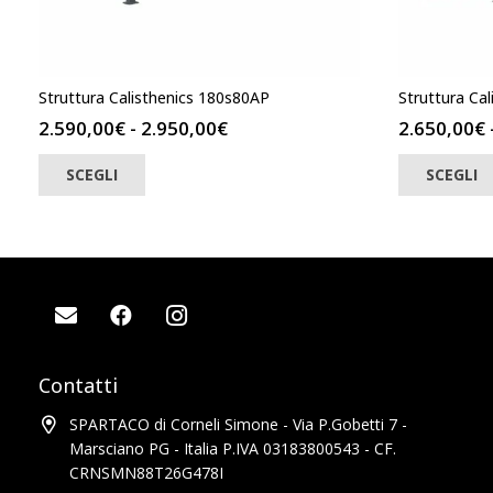
Struttura Calisthenics 180s80AP
Struttura Ca
Fascia
2.590,00
€
-
2.950,00
€
2.650,00
€
di
Questo
SCEGLI
SCEGLI
prodotto
prezzo:
ha
da
più
2.590,00€
varianti.
a
Le
2.950,00€
opzioni
possono
essere
scelte
Contatti
nella
pagina
SPARTACO di Corneli Simone - Via P.Gobetti 7 -
del
Marsciano PG - Italia P.IVA 03183800543 - CF.
prodotto
CRNSMN88T26G478I