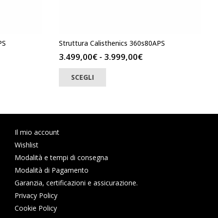
PS
Struttura Calisthenics 360s80APS
ia
Fascia
3.499,00
€
-
3.999,00
€
di
Questo
SCEGLI
zo:
prodotto
prezzo:
ha
da
più
0,00€
3.499,00€
varianti.
a
Le
0,00€
3.999,00€
opzioni
Il mio account
possono
Wishlist
essere
Modalità e tempi di consegna
scelte
Modalità di Pagamento
nella
Garanzia, certificazioni e assicurazione.
pagina
Privacy Policy
del
prodotto
Cookie Policy