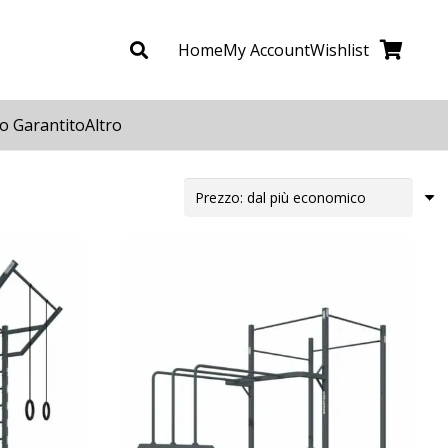
Home
My Account
Wishlist
o Garantito
Altro