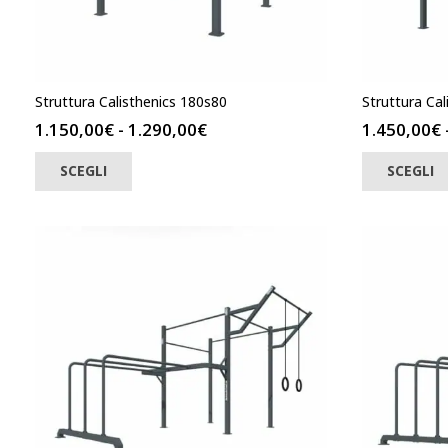
Struttura Calisthenics 180s80
Struttura Ca
Fascia
1.150,00
€
-
1.290,00
€
1.450,00
€
di
Questo
SCEGLI
SCEGLI
prodotto
prezzo:
ha
da
più
1.150,00€
varianti.
a
Le
1.290,00€
opzioni
possono
essere
scelte
nella
pagina
del
prodotto