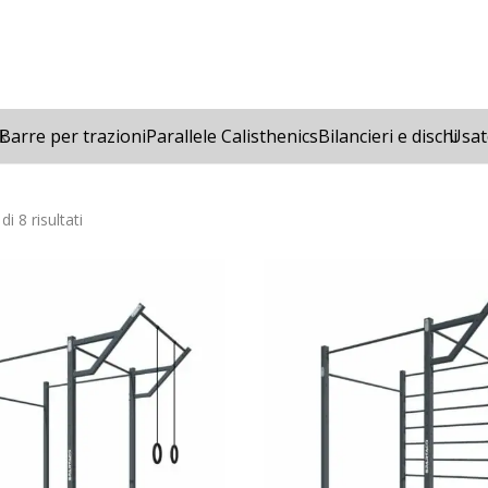
k
Barre per trazioni
Parallele Calisthenics
Bilancieri e dischi
Usat
Prezzo:
di 8 risultati
dal
più
economico