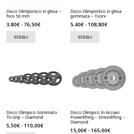
Disco Olimpionico in ghisa –
Disco Olimpionico in ghisa
foro 50 mm
gommata – Toorx
Fascia
Fascia
3,80
€
-
76,50
€
5,40
€
-
108,80
€
di
di
Questo
Questo
SCEGLI
SCEGLI
prodotto
prezzo:
prodotto
prezzo:
ha
ha
da
da
più
più
3,80€
5,40€
varianti.
varianti.
a
a
Le
Le
76,50€
108,80€
opzioni
opzioni
possono
possono
essere
essere
scelte
scelte
nella
nella
pagina
pagina
del
del
Disco Olimpico Gommato
Disco Olimpico In Acciaio
prodotto
prodotto
Tri-Grip – Diamond
Powerlifting – Streetlifting –
Diamond
Fascia
5,50
€
-
110,00
€
Fascia
15,00
€
-
165,00
€
di
Questo